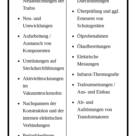
Neuabdichtungen der
Durchführungen
Trafos
Überprüfung und ggf.
Neu- und
Erneuern von
Umwicklungen
Schutzgeräten
Aufarbeitung /
Ölprobenahmen
Austausch von
Ölaufbereitungen
Komponenten
Elektrische
Umrüstungen auf
Messungen
Steckdurchführungen
Infrarot-Thermografie
Aktivteiltrocknungen
Trafoumsetzungen /
im
Aus- und Einbau
Vakuumtrockenofen
Ab- und
Nachspannen der
Aufrüstungen von
Konstruktion und der
Transformatoren
internen elektrischen
Verbindungen
Bedarfsbedingte